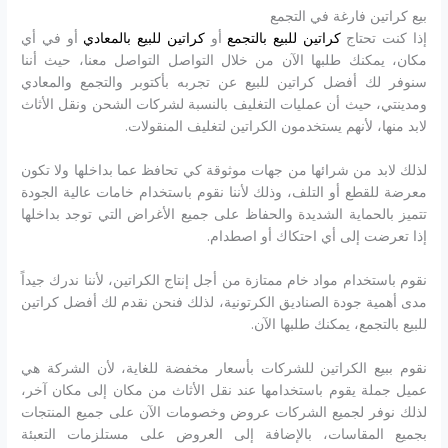
بيع كراتين فارغة في التجمع
إذا كنت تحتاج
كراتين للبيع بالتجمع
أو
كراتين للبيع بالمعادي
أو في أي
مكان، يمكنك طلبها الآن من خلال التواصل التواصل معنا، حيث أننا
سنوفر لك أفضل كراتين للبيع عن تجربه بأكتوبر والتجمع والمعادي
ومدينتي، حيث أن عمليات التغليف بالنسبة لشركات الشحن ونقل الأثاث
لابد منها، لأنهم يستخدمون الكراتين لتغليف المنقولات.
لذلك لابد من شرائها من جهات موثوقة كي تحافظ عما بداخلها ولا تكون
معرضة للقطع أو التلف، وذلك لأننا نقوم باستخدام خامات عالية الجودة
تتميز بالحماية الشديدة والحفاظ على جميع الأغراض التي توجد بداخلها
إذا تعرضت إلى أي احتكاك أو اصطدام.
نقوم باستخدام مواد خام ممتازة من أجل إنتاج الكراتين، لأننا ندرك جيداً
مدى أهمية جودة الصناديق الكرتونية، لذلك فنحن نقدم لك أفضل كراتين
للبيع بالتجمع، يمكنك طلبها الآن.
نقوم ببيع الكراتين للشركات بأسعار مخفضة للغاية، لأن الشركة هي
عميل جملة يقوم باستخدامها عند نقل الأثاث من مكان إلى مكان آخر،
لذلك نوفر لجميع الشركات عروض وخصومات الآن على جميع المنتجات
بجميع المقاسات، بالإضافة إلى العروض على مستلزمات التعبئة