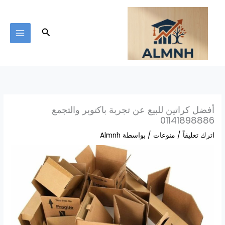
خطي
لى
لمحتوى
البحث
أفضل كراتين للبيع عن تجربة باكتوبر والتجمع
01141898886
اترك تعليقاً
/
منوعات
/ بواسطة
Almnh