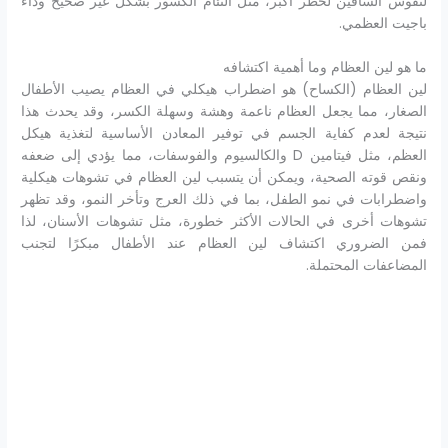
لتقوس الساقين لخطر أكبر، مثل التئام الكسور بشكل غير صحيح وداء
باجيت العظمي.
ما هو لين العظام وما أهمية اكتشافه
لين العظام (الكساح) هو اضطراب هيكلي في العظام يصيب الأطفال
الصغار، مما يجعل العظام ناعمة وهشة وسهلة الكسر، وقد يحدث هذا
نتيجة لعدم كفاية الجسم في توفير المعادن الأساسية لتغذية هيكل
العظم، مثل فيتامين D والكالسيوم والفوسفات، مما يؤدي إلى ضعفه
ونقص قوته الصحية، ويمكن أن يتسبب لين العظام في تشوهات هيكلية
واضطرابات في نمو الطفل، بما في ذلك العرج وتأخر النمو، وقد تظهر
تشوهات أخرى في الحالات الأكثر خطورة، مثل تشوهات الأسنان، لذا
فمن الضروري اكتشاف لين العظام عند الأطفال مبكرًا لتجنب
المضاعفات المحتملة.