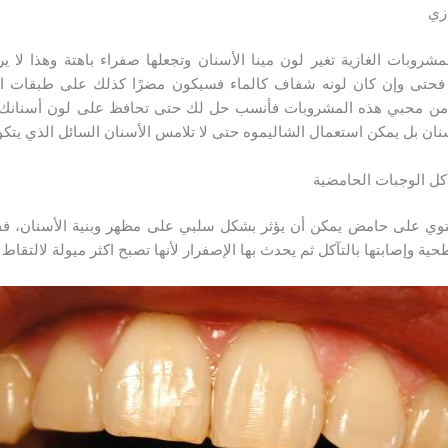
زي
شروبات الغازية تغير لون مينا الأسنان وتجعلها صفراء باهتة وهذا لا ير
فحتى وإن كان لونه شفاف كالماء فسيكون مضرًا كذلك على طبقات الأ
كنت من محبي هذه المشروبات فأنسب حل لك حتى تحافظ على لون أسنانك
ان بل يمكن استعمال الشاليموه حتى لا تلامس الأسنان السائل الذي يتكو
ل الوجبات الحامضية
وي على حامض يمكن أن يؤثر بشكل سلبي على مظهر وبنية الأسنان، ففي 
ية وإصابتها بالتآكل ثم يحدث بها الإصفرار لأنها تصبح اكثر ميولة لالتقا