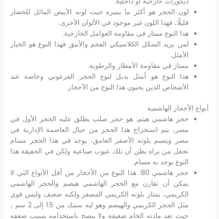
ديكورات خارجية أو داخلية.
لون الحجر هو أكثر ما يميزه حيث لونه الأبيض المائل للخضار
قليلًا، فهذا اللون غير موجود في الألوان الأخرى.
هذا النوع ممتاز في مقاومة العوامل الخارجية.
لمن يريد الشكل الكلاسيكي الفخم والأنيق فهذا النوع هو الخيار
الأمثل.
ممتاز في مقاومة الأمطار والرطوبة.
هذا النوع هو أمثل بديل لنوع الحجر الفرعوني وخاصة عند
الأشخاص الذين يحبون هذا النوع من الأحجار.
أنواع الأحجار الهاشمية
حجر هاشمي هيثم: هو حجر صلب يطلق عليه الحجر الأول في
مصر، يتم استخراج هذا الحجر من جبال العاصمة الإدارية في
مصر ويتسم بلونه الأصفر الغامق، يوجد في هذا الحجر مسام
تجعل من يراه يظن أن تلك عيوب صناعية ولكن في الحقيقة هذا
النوع يوجد به مسام.
حجر هاشمي 80: هذا النوع من الأحجار من أقل الأنواع التي لا
يمكن أن تقارن مع الحجر الهاشمي هيصم والحجر الهاشمي
الكريمي، يمتاز بلونه الكريمي المصفر ولكنه ضعيف وليس قوي
مثل الحجر الكريمي والهيصم وهو ليه سمك من 1.5 إلى 2 سم ،
حيث تعد مادته الخام ضعيفة ولا ينصح باستخدامه بسبب ضعفه