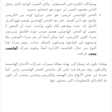
ومشاكله الكثيرة في المستقبل، ولكن السبب الوحيد الذي يجعل
الناس يغضون البصر عن عيوبه هو انخفاض سعره.
الحجر الهاشمي كريمي: هو حجر يتراوح لونه بين الكريمي
والبيج، هو ثاني أفضل خيار بعد الحجر الهاشمي هيصم فهو البديل
الأمثل له، حيث موادهم تكاد تكون واحدة، حيث أن البعض لا
يحبون لو الحجر الهاشمي هيصم بسبب لونه الغامق ويريدون
شراء اللون الكريمي، كما يمكن أيضا أن يتم شراء النوعين معًا
ودمجهم في الواجهة وسيكون الشكل جذاب، ويتم شراء هذا
النوع من جبال العاصمة الإدارية أيضًا وتقوم شركة
الهاشمي
ستون
بتركيبه.
وهكذا نكون قد وصلنا إلى نهاية مقالنا مميزات شركات الأحجار الهاشمية
والديكور، وقد تعرفنا فيه على كل مايخص الحجر الهاشمي راس، كما
تحدثنا عن بعض الأنواع مثل الهيصم والكريمي وثمانين ونتمنى أن نكون
قد أفادناكم بالمعلومات التي تبحثون عنها