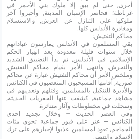
أخرى, حتى لم يبقَ إلا ملوك بني الأحمر في
غرناطة؛ فحاصر الإسبان المدينة, وأجبروا آخر
ملوكها على التنازل عن العرش, والاستسلام
ومغادرة الأندلس كلها.
محاكم التفتيش:
بقي المسلمون في الأندلس يمارسون عباداتهم
خلال سنوات قليلة معدودة بعد انهيار الحكم
الإسلامي في الأندلس, ثم بدأ التضييق الشديد
والتحرش, وانتهى الأمر بقيام محاكم التفتيش,
وملخص الأمر أن محاكم التفتيش عبارة عن محاكم
صورية, أقامها المسيحيون المتعصبون في الكنائس
والأديرة للتنكيل بالمسلمين, وقتلهم وتعذيبهم في
مشاهد جماعية, كشفت عنها الحفريات الحديثة,
وسجلت في مخطوطات وآثار متناثرة.
وفي العصر الحديث – وخلال تجديد إحدى
الكنائس – عثر على قبور جماعية تحوي مئات
الجماجم, تعود لمسلمين عذبوا لإجبارهم على ترك
الإسلام والتنصر.