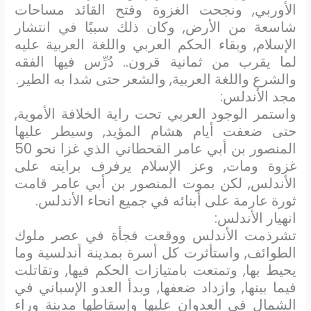
الأوربي, ونجحت الغزوة وفتح القائد مساحات
شاسعة من الأرض, وكان ذلك سببًا في انتشار
الإسلام, وبقاء الحكم العربي واللغة العربية عليه
لما يقرب من ثمانية قرون.. دُرِّس فيها الفقه
والشرع واللغة العربية, والشعر حتى شدا به الطير.
مجد الأندلس:
واستمر الوجود العربي تحت راية الخلافة الأموية,
حتى ضعفت أيام هشام المؤيد, وسيطر عليها
المنصور بن أبي عامر القحطاني الذي غزا نحو 50
غزوة ومات, وعز الإسلام يرفرف برايته على
الأندلس, لكن بموت المنصور بن أبي عامر قامت
ثورة عارمة على أبنائه في جميع انحاء الأندلس.
انهيار الأندلس:
تشرذمت الأندلس ووقعت فجأة في عصر ملوك
الطوائف, واستأثرت كل أسرة بمدينة أندلسية وما
يحيط بها, وتمتعت بامتيازات الحكم فيها, وتقاتلت
فيما بينها, وازداد ضعفها, وبدأ العدو الإسباني في
الشمال في العدوان عليها وإسقاطها مدينة وراء