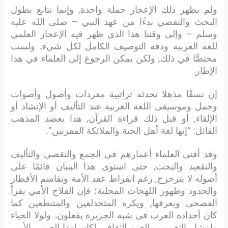
ولم يظهر ذلك الإعجاز جملة واحدة, وإنما تتابع بطول
البحث والتقصي بدءًا من عهد النبي – صلى الله عليه
وسلم – وإلى وقتنا هذا الذي ظهر فيه الإعجاز العلمي
للغة العربية ودقة التوصيف الكامل لكل شيء.. ولست
مختصًّا في ذلك, ولكن يمكن الرجوع إلى العلماء في هذا
الإطار.
إن نسقًا مذهلا تحدثه تراتبية مفردات وأصول وأصوات
وجمل وموسيقى اللغة العربية عند التأليف أو الإنشاد أو
الإلقاء, أو قبل ذلك قراءة القرآن, هذا يعضد المذهب
القائل: “إنها لغة أهل الجنة والملائكة المقربين”.
وقد أفنى العلماء أعمارهم في الجمع والتقصي والتأليف
والتقعيد والبحث, حتى استوى هذا البنيان قائمًا على
أصوله لا يتزحزح, رغم انفراط عقد الأمة وتقاسم الأقطار
والحدود وظهور اللهجات المحلية؛ فإن الفلاح الأمي يقرأ
الفصحى ويعرفها, ويكره المتحذلقين والمتنطعين كما
كان أجداده العرب في شبه الجزيرة يفعلون.. ولولا الحياء
وانتشار التغريب والغزو الثقافي لكان لهذا العربي الأمي