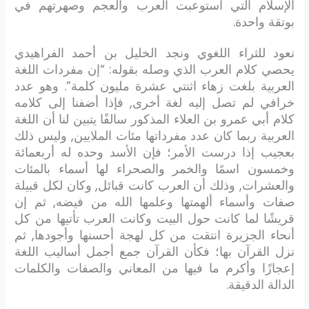
الإسلام التي استوعبت العرب والعجم وصهرتهم في
بوتقة واحدة.
نعود للثراء اللغوي ونجد الخليل بن أحمد الفراهيدي
يحصي كلام العرب الذي وصله بقوله: “إن مفردات اللغة
العربية بلغت زهاء اثنتي عشرة مليون كلمة”. وهو عدد
خرافي لم تصل إليه لغة أخرى, فإذا أضفنا إلى كلامه
كلام أبي عمرو بن العلاء المذكور سالفًا يتبين لنا أن اللغة
العربية ربما كان عدد مفرداتها مئات الملايين, وليس ذلك
بعجيب إذا درست الأمر؛ فإن الأسد وحده له أربعمائة
وخمسون اسمًا والخمر والصحراء لها أسماء بالمئات
والعشرات, وذلك أن العرب كانت قبائل, وكان لكل قبيلة
صفات وأسماء ألهمتها وعلمها الله من فيضه, ثم إن
قريشًا لما كانت حول البيت وكانت العرب تأتيها من كل
أنحاء الجزيرة انتقت من كل لهجة أحسنها وأجودها, ثم
نزل القرآن بها؛ فكأن القرآن جمع أجمل أساليب اللغة
إعجازًا وأكرم ما فيها من المعاني والصفات والكلمات
الدالة الدقيقة.