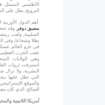
الأطلسي المتمثل في
النرويج, يطل على ال
أهم الدول الأوربية ا
مضيق دوفر
, وقد نج
الصليبية, ولعب ريتش
بطلا وشجاعا, وفى ال
في غزو العالم عسكري
عقب الحرب العظمى ال
وهي الولايات المت
استنزفت ثروات القار
البشرية، ولا تزال 
التي تطل عليها نيجي
والموقع الإستراتيجي
الصالح, الذي كان معب
أمريكا اللاتينية والم