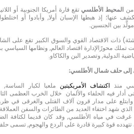
من
المحيط الأطلسي
تقع قارة أمريكا الجنوبية أو اللات
ف عنها؛ إذ هبطها الإسبان أولا, وأبادوا أو اختلطوا
لَّد بين الجنسين.
ناشئة) ذات الاقتصاد القوي والسوق الكبير تقع على الش
ملك محورًالإدارة اقتصاد العالم, ونظامها السياسي بدأ
ية الدولية, وتصدير البن والكاكاو.
 إلى حلف شمال الأطلسي:
سي منذ
اكتشاف الأمريكيتين
ملعبا لكبار الساسة, و
تى أدار فيه الحلفاء والألمان خلال الخرب العظمى الث
 وابتلع على مدار قرون آلاف القتلى والغرقى في ظر
الذي شهد اختفاء العديد من الطائرات والسفن العملاقة,
تي غرقت في مياه الأطلسي, وقد كان قديما لكثافة ال
ن تتهدده قوة كبيرة قادرة على الردع والهجوم, تسمى ح