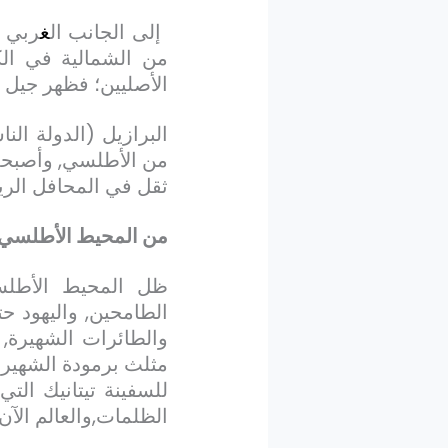
إلى الجانب ال
غ
ربي 
من الشمالية في الكش
الأصليين؛ فظهر جيل مو
البرازيل (الدولة ال
من الأطلسي, وأصبحت ت
ثقل في المحافل الرياض
من المحيط الأطلسي
ظل المحيط الأطل
الطامحين, واليهود ح
والطائرات الشهيرة,
مثلث برمودة الشهير 
للسفينة تيتانيك ال
الظلمات,والعالم الآ