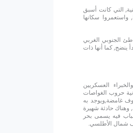
ينية, التي كانت أسبق
, واستعمروا سكانها
اطئ الجنوبي الغربي
 ينضج, كما أنها ذات
الخبراء العسكريين
انية حروب الغواصات
وف غامضة,ويوجد به
 وهناك حادثة شهيرة
ضباب فيه يسمى بحر
لف شمال الأطلسي.