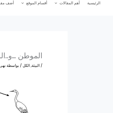
الرئيسية
أهم المقالات
أقسام الموقع
أضف مقال
الموطن …و..ال
/
البيئة
,
الكل
/ بواسطة
نهى 