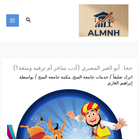
خطي
لى
لمحتوى
البحث
جحا.. أبو العبر المصري (أدب ساخر أم ترفيه ومتعة؟)
اترك تعليقاً
/
خدمات جامعة المنح
,
مكتبة جامعة المنح
/ بواسطة
إبراهيم الغازي