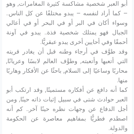
أبو العبر شخصية مشاكسة كثيرة المغامرات, وهو
– كما أراد لنفسه – يبدو مختلفًا عن كل الناس..
وسواء أكان في البر أو في البحر أو في أعالي
الجبال فهو يمتلك شخصية فذة.. يبدو في آونة
أحمقًا وفي أحايين أخرى يبدو عبقريًّا.
وقد طوَّف في أرجاء وطنه قبل أن يغادر قريته
التي أتعبها وأتعبته, وطوَّف العالم لابسًا وعريانًا,
محاربًا وساعيًا إلى السلام, باحثًا عن الأفكار وهاربًا
منها.
كما أنه دافع عن أفكاره مستميتًا, وقد ارتكب أبو
العبر حوادث شتى في سبيل إثبات ذاته حينًا, ومن
أجل الدفاع عن وجهات نظره حينًا آخر.. كم أنه
اصطدم فطريًّا بمفاهيم معاصرة عن الحكومة
والدولة.