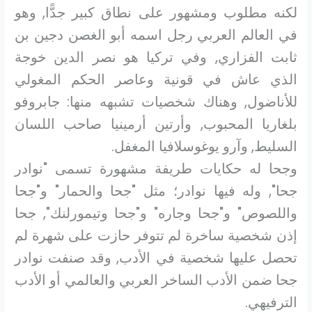
لكنه مطلوب ومشهور على نطاق كبير جدًّا, وهو
في العالم العربي رجل اسمه أبو الغصن دجين بن
ثابت الفزاري, وفي تركيا هو نصر الدين خوجة
الذي عاش في قونية وعاصر الحكم المغولي
للأناضول, وهناك شخصيات تشبهه منها: جابروفو
بلغاريا المحبوب, وأرتين أرمينيا صاحب اللسان
السليط, وآرو يوغوسلافيا المغفل.
وجحا له حكايات طريفة مشهورة تسمى "نوادر
جحا", وله فيها نوادر؛ مثل "جحا والحمار" و"جحا
واللصوص" و"جحا وجاره" و"جحا وتيمورلنك", جحا
إذن شخصية ساخرة لم تتوفر حازت على شهرة لم
تحصل عليها شخصية في الأدب, وقد صنفت نوادر
جحا ضمن الأدب الساخر العربي والعالمي أو الأدب
الترفيهي.