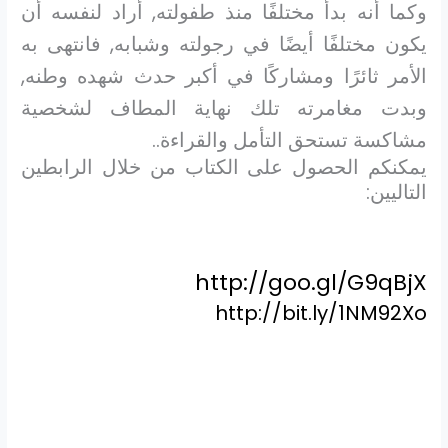
وكما أنه بدأ مختلفًا منذ طفولته, أراد لنفسه أن
يكون مختلفًا أيضًا في رجولته وشبابه, فانتهى به
الأمر ثائرًا ومشاركًا في أكبر حدث شهده وطنه,
وبدت مغامرته تلك نهاية المطاف لشخصية
مشاكسة تستحق التأمل والقراءة..
يمكنكم الحصول على الكتاب من خلال الرابطين
التاليين:
http://goo.gl/G9qBjX
http://bit.ly/1NM92Xo