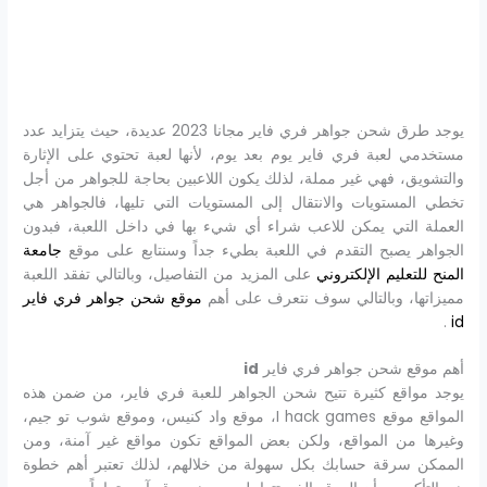
يوجد طرق شحن جواهر فري فاير مجانا 2023 عديدة، حيث يتزايد عدد
مستخدمي لعبة فري فاير يوم بعد يوم، لأنها لعبة تحتوي على الإثارة
والتشويق، فهي غير مملة، لذلك يكون اللاعبين بحاجة للجواهر من أجل
تخطي المستويات والانتقال إلى المستويات التي تليها، فالجواهر هي
العملة التي يمكن للاعب شراء أي شيء بها في داخل اللعبة، فبدون
الجواهر يصبح التقدم في اللعبة بطيء جداً وسنتابع على موقع
جامعة
المنح للتعليم الإلكتروني
على المزيد من التفاصيل، وبالتالي تفقد اللعبة
مميزاتها، وبالتالي سوف نتعرف على أهم
موقع شحن جواهر فري فاير
.
id
أهم موقع شحن جواهر فري فاير
id
يوجد مواقع كثيرة تتيح شحن الجواهر للعبة فري فاير، من ضمن هذه
المواقع موقع I hack games، موقع واد كنيس، وموقع شوب تو جيم،
وغيرها من المواقع، ولكن بعض المواقع تكون مواقع غير آمنة، ومن
الممكن سرقة حسابك بكل سهولة من خلالهم، لذلك تعتبر أهم خطوة