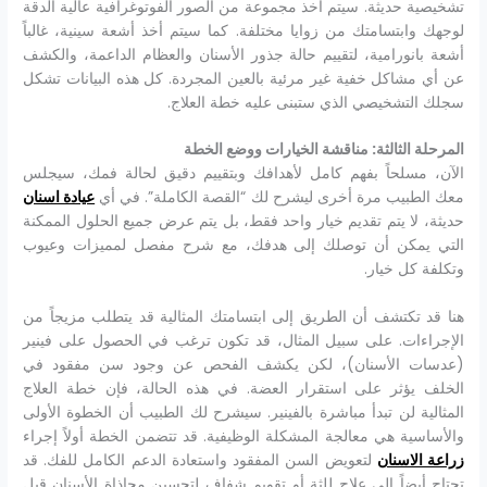
تشخيصية حديثة. سيتم أخذ مجموعة من الصور الفوتوغرافية عالية الدقة
لوجهك وابتسامتك من زوايا مختلفة. كما سيتم أخذ أشعة سينية، غالباً
أشعة بانورامية، لتقييم حالة جذور الأسنان والعظام الداعمة، والكشف
عن أي مشاكل خفية غير مرئية بالعين المجردة. كل هذه البيانات تشكل
سجلك التشخيصي الذي ستبنى عليه خطة العلاج.
المرحلة الثالثة: مناقشة الخيارات ووضع الخطة
الآن، مسلحاً بفهم كامل لأهدافك وبتقييم دقيق لحالة فمك، سيجلس
معك الطبيب مرة أخرى ليشرح لك “القصة الكاملة”. في أي
عيادة اسنان
حديثة، لا يتم تقديم خيار واحد فقط، بل يتم عرض جميع الحلول الممكنة
التي يمكن أن توصلك إلى هدفك، مع شرح مفصل لمميزات وعيوب
وتكلفة كل خيار.
هنا قد تكتشف أن الطريق إلى ابتسامتك المثالية قد يتطلب مزيجاً من
الإجراءات. على سبيل المثال، قد تكون ترغب في الحصول على فينير
(عدسات الأسنان)، لكن يكشف الفحص عن وجود سن مفقود في
الخلف يؤثر على استقرار العضة. في هذه الحالة، فإن خطة العلاج
المثالية لن تبدأ مباشرة بالفينير. سيشرح لك الطبيب أن الخطوة الأولى
والأساسية هي معالجة المشكلة الوظيفية. قد تتضمن الخطة أولاً إجراء
زراعة الاسنان
لتعويض السن المفقود واستعادة الدعم الكامل للفك. قد
تحتاج أيضاً إلى علاج للثة أو تقويم شفاف لتحسين محاذاة الأسنان قبل