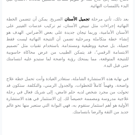
البدء باللمسات النهائية.
بعد ذلك، تأتي مرحلة
تجميل الأسنان
الصريح. يمكن أن تتضمن الخطة
النهائية إجراءات مثل تبييض الأسنان، ثم تركيب عدسات الفينير على
الأسنان الأمامية، وربما تيجان جديدة على بعض الأضراس. الهدف هو
إنشاء خطة متكاملة ومرحلية تضمن أن النتيجة النهائية ليست فقط
جميلة، بل صحية ووظيفية ومستدامة. باستخدام تقنيات مثل “تصميم
الابتسامة الرقمي”، قد يتمكن الطبيب من عرض محاكاة حاسوبية
للنتيجة المتوقعة، مما يمنحك رؤية واضحة لما ستبدو عليه ابتسامتك
حتى قبل البدء.
في نهاية هذه الاستشارة الشاملة، ستغادر العيادة وأنت تحمل خطة علاج
واضحة، وفهماً كاملاً للخطوات، والجدول الزمني، والتكلفة. ستكون قد
تحولت من مجرد شخص لديه حلم غامض، إلى شريك فعال في رحلة
علاجية مدروسة ومصممة خصيصاً لك. إن الاستثمار في هذه الاستشارة
الأولية هو أهم استثمار ستقوم به، فهي البوابة التي ستعبر منها نحو عالم
جديد من الثقة والرضا بابتسامتك.