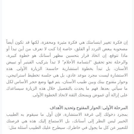
إن فكرة تغيير ابتسامتك هي فكرة مثيرة ومحفزة، لكنها قد تكون أيضاً
مصحوبة ببعض التردد أو القلق، خاصة إذا كنت لا تعرف من أين تبدأ أو
ماذا تتوقع. إن اتخاذ قرار بتحسين مظهر أسنانك هو خطوة كبيرة،
والرحلة نحو تحقيق “ابتسامة الأحلام” لا تبدأ بتركيب الفينير أو تبييض
الأسنان، بل تبدأ بخطوة استشارية حاسمة: الزيارة الأولى. هذه
الاستشارة ليست مجرد موعد عادي، بل هي جلسة تخطيط استراتيجي،
وحوار مفتوح بينك وبين طبيب الأسنان، يتم فيها وضع حجر الأساس لكل
ما سيأتي بعدها. فهم ما يحدث بالتفصيل خلال هذه الزيارة سيساعدك
على إزالة أي غموض ويمنحك الثقة لاتخاذ الخطوة الأولى.
المرحلة الأولى: الحوار المفتوح وتحديد الأهداف
بمجرد دخولك إلى غرفة الاستشارة، فإن أول ما سيقوم به الطبيب
الخبير ليس النظر إلى أسنانك، بل الاستماع إليك. هذه هي فرصتك
للتعبير عن كل ما يجول في خاطرك. سيطرح عليك الطبيب أسئلة مثل: