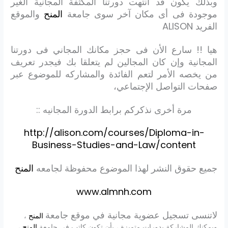
وبذلك يكون قد انتهت دورتنا المكثفة المجانية الغير
موجودة فى أى مكان آخر سوى جامعة
المنح
والموقع
الفريد ALISON
هيا !! سارع الأن فى حجز مكانك المجاني فى دورتنا
المجانية وإن كان المجالين لم يتعلقا بك فيجدر تعريف
من يخصه الأمر لتعم الفائدة والمشاركه للموضوع عبر
صفحات التواصل الإجتماعي،
مرة أخرى نذكركم برابط الدورة المجانيه ::
http://alison.com/courses/Diploma-in-
Business-Studies-and-Law/content
جميع حقوق النشر لهذا الموضوع محفوظة لجامعه
المنح
www.almnh.com
لاتنسى تسجيل عضوية مجانية في موقع جامعة
المنح
،
ويمكنك المشاركة بدورات متميزة ، بأن تكون كاتب في جامعة
المنح
،