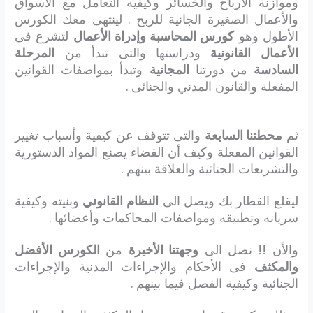
وموازنة الأرباح والخسائر وكيفيه التعامل مع الأسواق
والأعمال الصغيرة الجانية للربح . لينتهى معك الكورس
الأطول وهو
كورس المحاسبة وإدراة الأعمال
لتشرع فى
الأعمال القانونية
ودراستها والتى تبدأ من
المرحلة
السادسة
من دورتنا
المجانية
وتبدأ بمواصفات القوانين
المفعلة والقانون المدني والجنائى .
ثم
محطتنا السابعة
والتى تتوقف عن كيفية وأسباب تغيير
القوانين المفعلة وكيف أن القضاء يصنع المواد الدستورية
والتشريعات الجنائية والعلاقة بينهم .
ليقلع القطار بك ويصل الى
النظام القانوني
وبنيته وكيفية
سريانه وتطبيقه ومواصفات المحاكمات وأعضائها .
والأن !! نصل الى
وجهتنا الأخيرة
من
الكورس الأفضل
والمكثف
فى الأحكام والإجراءات المدنية والإجراءات
الجنائية وكيفية الفصل فيما بينهم .