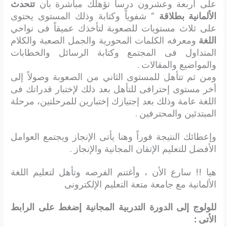
على أربعة وعشرون درساً تؤهلك مباشرة بأن
تتحدث
الألمانية بطلاقة
” شفوياً وكتابهَ وذلك المستوى يحتوى
على ثلاث مستويات للصعوبة لتأخذك عميقاً فى نواحي
اللغة
ومعرفه الكلمات المحورية والجمل الصعبة والكلام
المتداول فى المجتمع وكتابة الرسائل والخطابات
والمواضيع والمقالات .
ومن ثم تتأهل للمستوى الثاني من الصعوبة وصولاً إلى
أخر مستوى إحترافى للتأهل بعد ذلك لإختبار قدراتك فى
اللغة عامة وذلك بعد إجتيازك إختبارين للمرحلتين، مرحلة
المبتدئين والمحترفين .
وإعطائك النتيجة فوراً وهنا يأتى الإنجاز ويجتمع العوامل
الأفضل للتعليم الإتقان المجانية والإنجاز .
هيا !! سارع الأن ، وأغتنم الفرصه وتأهل لتعليم اللغة
الألمانية مع جامعة متعة التعليم الإلكترونى
للولوج إلى الدورة التدربية المجانية إضغط على الرابط
الأتى :