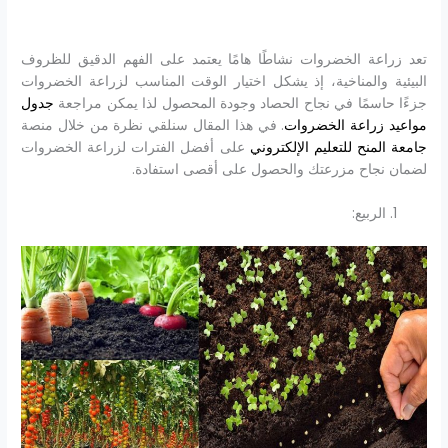
تعد زراعة الخضروات نشاطًا هامًا يعتمد على الفهم الدقيق للظروف
البيئية والمناخية، إذ يشكل اختيار الوقت المناسب لزراعة الخضروات
جزءًا حاسمًا في نجاح الحصاد وجودة المحصول لذا يمكن مراجعة
جدول
مواعيد زراعة الخضروات
. في هذا المقال سنلقي نظرة من خلال منصة
جامعة المنح للتعليم الإلكتروني
على أفضل الفترات لزراعة الخضروات
لضمان نجاح مزرعتك والحصول على أقصى استفادة.
الربيع: