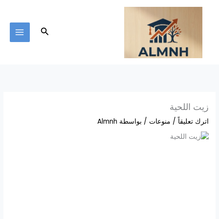
خطي
لى
لمحتوى
البحث
زيت اللحية
اترك تعليقاً
/
منوعات
/ بواسطة
Almnh