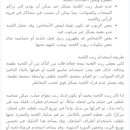
عدم غسل زيت اللحية بشكل جيد يمكن أن يؤدي إلى تراكم
المنتجات والشوائب، مما يمكن أن يتسبب في مشاكل في فروة
الرأس واللحية.
بعض الزيوت قد تكون ثقيلة لبعض الأشخاص، وقد تجعل اللحية
تبدو دهنية بشكل غير مرغوب فيه.
بعض الأشخاص قد يظهرون ردود فعل جلدية أو حساسية تجاه
بعض مكونات زيوت اللحية، ويجب عليهم تجنبها.
طريقة استخدام زيت اللحية
لكي يعطي زيت اللحية نتيجة فعالة فلابد من التأكد من أن اللحية نظيفة
وجافة، لذلك فقد يجب استخدام شامبو للحية أو غسلها بالماء الدافئ
لإزالة الشوائب، ثم القيام بتجفيف اللحية بلطف بواسطة منشفة نظيفة،
وقد يفضل عدم فرك اللحية بشكل قوي لتجنب المخاطر.
إذا كان زيت اللحية يتجمد أو يكون لديك زيت بقوام صلب، يمكن تسخينه
بلطف في حمام مائي لجعله سائلًا، ثم استخدام قطرات قليلة منه في
راحة يدك، ثم افركها بين يديك وابدأ في توزيع الزيت بلطف على لحيتك،
مركزًا على تغطية الشعر بالكامل، ثم قم بتدليك اللحية والبشرة تحتها
بلطف باستخدام أطراف أصابعك، وقد يساعد هذا التدليك في تحسين
توزيع الزيت وتحفيز الدورة الدموية، وقد يساعد استخدم فرشاة لحية أو