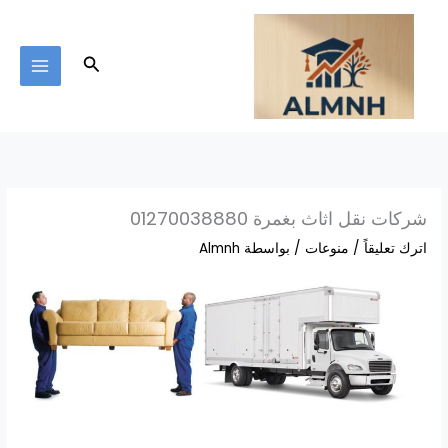
خطي
لى
لمحتوى
البحث
شركات نقل اثاث بغمرة 01270038880
اترك تعليقاً
/
منوعات
/ بواسطة
Almnh