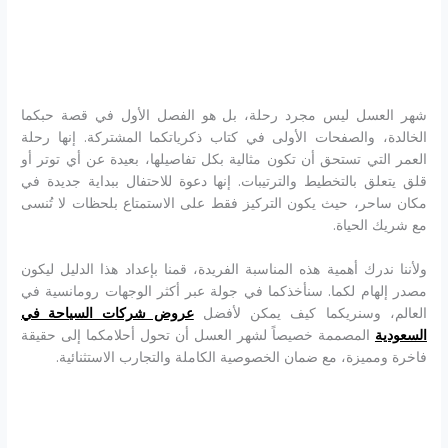
شهر العسل ليس مجرد رحلة، بل هو الفصل الأول في قصة حبكما
الخالدة، والصفحات الأولى في كتاب ذكرياتكما المشتركة. إنها رحلة
العمر التي تستحق أن تكون مثالية بكل تفاصيلها، بعيدة عن أي توتر أو
قلق يتعلق بالتخطيط والترتيبات. إنها دعوة للاحتفال ببداية جديدة في
مكان ساحر، حيث يكون التركيز فقط على الاستمتاع بلحظات لا تُنسى
مع شريك الحياة.
ولأننا ندرك أهمية هذه المناسبة الفريدة، قمنا بإعداد هذا الدليل ليكون
مصدر إلهام لكما. سنأخذكما في جولة عبر أكثر الوجهات رومانسية في
العالم، وسنريكما كيف يمكن لأفضل
عروض شركات السياحة في
السعودية
المصممة خصيصاً لشهر العسل أن تحول أحلامكما إلى حقيقة
فاخرة ومميزة، مع ضمان الخصوصية الكاملة والتجارب الاستثنائية.