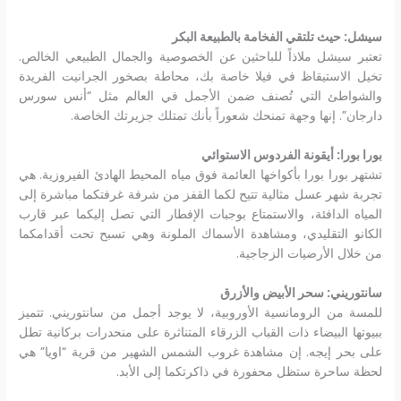
سيشل: حيث تلتقي الفخامة بالطبيعة البكر
تعتبر سيشل ملاذاً للباحثين عن الخصوصية والجمال الطبيعي الخالص.
تخيل الاستيقاظ في فيلا خاصة بك، محاطة بصخور الجرانيت الفريدة
والشواطئ التي تُصنف ضمن الأجمل في العالم مثل “أنس سورس
دارجان”. إنها وجهة تمنحك شعوراً بأنك تمتلك جزيرتك الخاصة.
بورا بورا: أيقونة الفردوس الاستوائي
تشتهر بورا بورا بأكواخها العائمة فوق مياه المحيط الهادئ الفيروزية. هي
تجربة شهر عسل مثالية تتيح لكما القفز من شرفة غرفتكما مباشرة إلى
المياه الدافئة، والاستمتاع بوجبات الإفطار التي تصل إليكما عبر قارب
الكانو التقليدي، ومشاهدة الأسماك الملونة وهي تسبح تحت أقدامكما
من خلال الأرضيات الزجاجية.
سانتوريني: سحر الأبيض والأزرق
للمسة من الرومانسية الأوروبية، لا يوجد أجمل من سانتوريني. تتميز
ببيوتها البيضاء ذات القباب الزرقاء المتناثرة على منحدرات بركانية تطل
على بحر إيجه. إن مشاهدة غروب الشمس الشهير من قرية “اويا” هي
لحظة ساحرة ستظل محفورة في ذاكرتكما إلى الأبد.