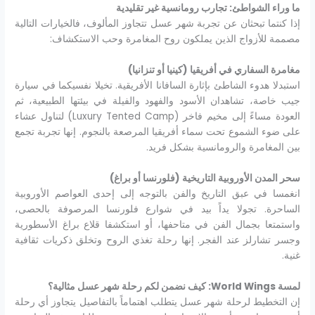
ما وراء الشواطئ: تجارب رومانسية غير تقليدية
إذا كنتما تبحثان عن تجربة شهر عسل تتجاوز المألوف، فالخيارات التالية
مصممة للأزواج الذين يملكون روح المغامرة وحب الاستكشاف:
مغامرة السفاري في أفريقيا (كينيا أو تنزانيا)
استبدلا هدوء الشاطئ بإثارة السافانا الأفريقية. تخيلا نفسيكما في سيارة
جيب خاصة، تشاهدان الأسود والفهود والفيلة في بيئتها الطبيعية، ثم
العودة مساءً إلى مخيم فاخر (Luxury Tented Camp) لتناول عشاء
على ضوء الشموع تحت سماء أفريقيا المرصعة بالنجوم. إنها تجربة تجمع
بين المغامرة والرومانسية بشكل فريد.
سحر المدن الأوروبية التاريخية (فلورنسا أو براغ)
انغمسا في عبق التاريخ والفن بالتوجه إلى إحدى العواصم الأوروبية
الساحرة. تجولا يداً بيد في شوارع فلورنسا المرصوفة بالحصى،
واستمتعا بجمال الفن في متاحفها، أو استكشفا قلاع براغ الأسطورية
وجسر تشارلز عند الفجر. إنها رحلة تغذي الروح وتخلق ذكريات ثقافية
غنية.
لمسة
World Wings
: كيف نضمن لكم رحلة شهر عسل مثالية؟
إن التخطيط لرحلة شهر عسل يتطلب اهتماماً بالتفاصيل يتجاوز أي رحلة