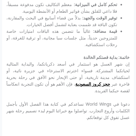
تحكم كامل في الميزانية:
معظم التكاليف تكون مدفوعة مسبقاً،
فلا داعي للقلق بشأن فواتير الطعام أو الأنشطة اليومية.
توفير الوقت والجهد:
بدلاً من قضاء أسابيع في البحث والمقارنة،
تكون الباقة قد صُممت بعناية لتشمل أفضل الخيارات.
قيمة مضافة:
غالباً ما تتضمن هذه الباقات امتيازات خاصة
للمتزوجين حديثاً، مثل جلسات سبا مجانية، أو ترقية للغرفة، أو
رحلات استكشافية.
خاتمة: بداية قصتكم الخالدة
إن شهر العسل هو استثمار في أسعد ذكرياتكما، والبداية المثالية
لحياتكما المشتركة. فسواء اخترتم الاسترخاء في جزيرة نائية، أو
استكشاف مدينة تاريخية، أو حتى الإبحار نحو الأفق في رحلة بحرية
فاخرة عبر
حجز كروز السعودية
، فإن الأهم هو أن تكون التجربة انعكاساً
لقصة حبكما الفريدة.
دعونا في World Wings نساعدكم في كتابة هذا الفصل الأول بأجمل
الكلمات وأروع التجارب. تواصلوا مع خبرائنا اليوم لبدء تصميم رحلة شهر
عسل تفوق كل توقعاتكم.