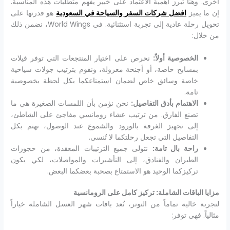
أخرى. وهنا تبرز أهمية الاعتماد على خبير يفهم متطلبات هذه المناسبة.
إن ما يميز
افضل شركات السفر والسياحة في السعودية
هو قدرتها على
تحويل رحلة عادية إلى تجربة استثنائية. في World Wings، نضمن ذلك
من خلال:
الخصوصية أولاً:
نحرص على اختيار المنتجعات التي توفر فيلات
بمسابح خاصة، أو أجنحة معزولة، ونقوم بترتيب جولات سياحية
خاصة وسائق خاص لضمان استمتاعكما بكل لحظة بخصوصية
تامة.
الاهتمام بأدق التفاصيل:
نحن نؤمن بأن اللمسات الصغيرة هي ما
تصنع الفارق. من ترتيب عشاء رومانسي مفاجئ على الشاطئ،
إلى تجهيز الغرفة بالورود والشموع عند الوصول، نهتم بكل
التفاصيل التي تجعل رحلتكما لا تُنسى.
راحة بال تامة:
نتولى جميع الترتيبات المعقدة، من حجوزات
الطيران والفنادق، إلى التأشيرات والمواصلات، لكي يكون
تركيزكما الوحيد هو الاستمتاع بصحبة بعضكما البعض.
مزايا الباقات الشاملة: تركيز كامل على الرومانسية
لتجربة خالية تماماً من التوتر، تُعد باقات شهر العسل الشاملة خياراً
مثالياً. فهي توفر: