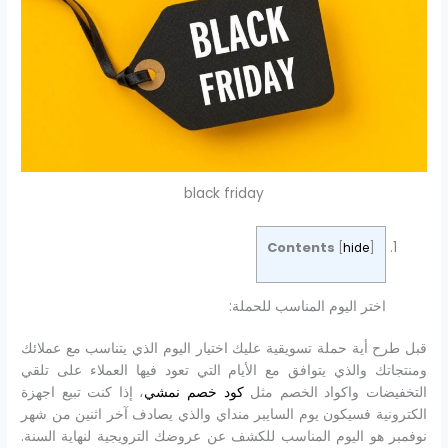
black friday
Contents
[
hide
]
اختر اليوم المناسب للحملة:
قبل طرح أية حملة تسويقية عليك اختيار اليوم الذي يتناسب مع عملائك
ومنتجاتك والذي يتوافق مع الأيام التي تعود فيها العملاء على تلقي
التخفيضات واكواد الخصم مثل
كود خصم نمشي
، إذا كنت تبيع اجهزة
الكترونية فسيكون يوم السايبر منداي والذي يصادف آخر اثنين من شهر
نوفمبر هو اليوم المناسب للكشف عن عروضك الترويجية لنهاية السنة.