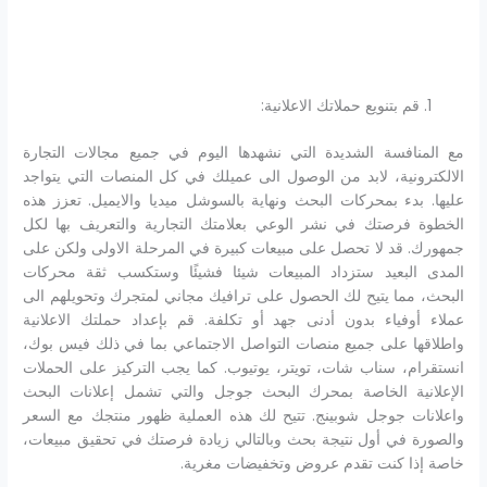
قم بتنويع حملاتك الاعلانية:
مع المنافسة الشديدة التي نشهدها اليوم في جميع مجالات التجارة
الالكترونية، لابد من الوصول الى عميلك في كل المنصات التي يتواجد
عليها. بدء بمحركات البحث ونهاية بالسوشل ميديا والايميل. تعزز هذه
الخطوة فرصتك في نشر الوعي بعلامتك التجارية والتعريف بها لكل
جمهورك. قد لا تحصل على مبيعات كبيرة في المرحلة الاولى ولكن على
المدى البعيد ستزداد المبيعات شيئا فشيئًا وستكسب ثقة محركات
البحث، مما يتيح لك الحصول على ترافيك مجاني لمتجرك وتحويلهم الى
عملاء أوفياء بدون أدنى جهد أو تكلفة. قم بإعداد حملتك الاعلانية
واطلاقها على جميع منصات التواصل الاجتماعي بما في ذلك فيس بوك،
انستقرام، سناب شات، تويتر، يوتيوب. كما يجب التركيز على الحملات
الإعلانية الخاصة بمحرك البحث جوجل والتي تشمل إعلانات البحث
واعلانات جوجل شوبينج. تتيح لك هذه العملية ظهور منتجك مع السعر
والصورة في أول نتيجة بحث وبالتالي زيادة فرصتك في تحقيق مبيعات،
خاصة إذا كنت تقدم عروض وتخفيضات مغرية.