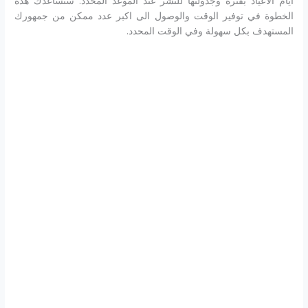
أيام الأعياد بفترة وجدولتها للنشر عند الموعد المحدد. ستساعدك هذه
الخطوة في توفير الوقت والوصول الى اكبر عدد ممكن من جمهورك
المستهدف بكل سهولة وفي الوقت المحدد.