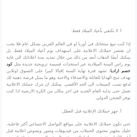
لا تكتفي بأعياد الميلاد فقط:
إذا كنت تبيع منتجاتك في أوربا او في العالم الغربي بشكل عام فلا يجب
ان تقتصر حملاتك الاعلانية على استهداف يوم أعياد الميلاد فقط. بل
يمكنك أيضًا الذهاب أبعد من ذلك من خلال تمديد مدة اعلاناتك الى غاية
يوم راس السنة الميلادية عبر استحداث قسيمة ترويجية جديدة مثل
كود
خصم ازاديا
، تشهد فترة نهاية السنة إقبالا كبيرا على التسوق اونلاين
بهدف منح الهدايا للعائلة والاصدقاء والاحبة وهو ما يمثل فرصة ذهبية لك
لدفع نسب المبيعات الى الحد الأقصى. يمكنك ان تترك حملتك الاعلانية
تعمل حتى بداية العام الجديد في اخر مكان من الكرة الارضية اذا كنت
توفر الشحن الدولي.
جهز حملاتك الإعلانية قبل العطل:
حتى تكون حملاتك الاعلانية على مواقع التواصل الاجتماعي أكثر فاعلية،
عليك بتجهيز محتوى الحملات من فيديوهات وصور ونصوص اعلانية قبل