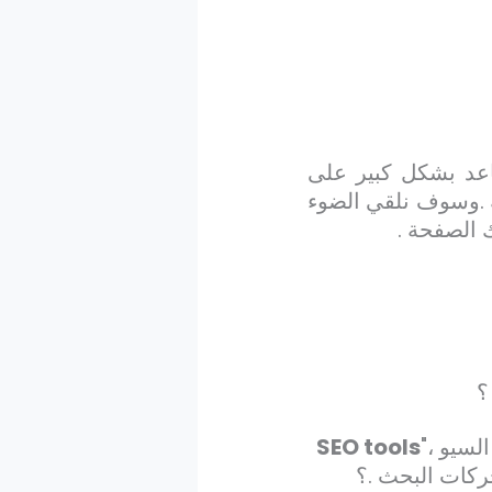
اعد بشكل كبير على
ة .وسوف نلقي الضوء
 الصفحة .
؟
لسيو ،"
SEO tools
ركات البحث .؟