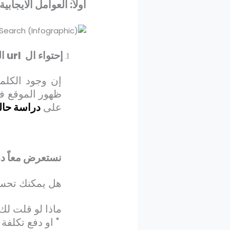
اولاً: العوامل الايجاب
إحتواء ال
url
ال
إن وجود الكلم
ظهور الموقع في
على
دراسة حال
نستعرض معاً در
هل يمكنك تحسين
ماذا لو قلت لك
" او دفع تكلف