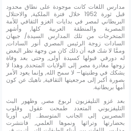
مدارس اللغات كانت موجودة على نطاق محدود
قبل ثورة 1952 خلال فترة الملكية, والاحتلال
البريطاني لمصر في بدايات الغزو الثقافي للأمة
المصرية والمنطقة العربية كلها, وأشهر
المتخرجات من تلك المدارس السيدة/ جيهان
السادات زوجة الرئيس المصري أنور السادات,
وممَّا لا شك فيه أن ذلك كان من وجهة نظر البعض
له دورفي قبولها كسيدة أولى, وحتى بعد وفاة
زوجها مغادرة مصر إلى الولايات المتحدة, وهذا لا
يشكك في وطنيتها– لا سمح الله, وإنما يعود الأمر
بصورة أكبر إلى مرجعيتها الثقافية, ناهيك عن كون
أمها بريطانية.
بعد غزو التليفزيون لربوع مصر, وظهور البث
التليفزيوني المتعدد طمحت عقول وقلوب
المصريين إلى الجانب المتوسط.. إلى أوربا
بحضارتها وتراثها ونموها العلمي, فانتشرت
مدارس اللغات بين أبناء الطبقات التي أثرت في