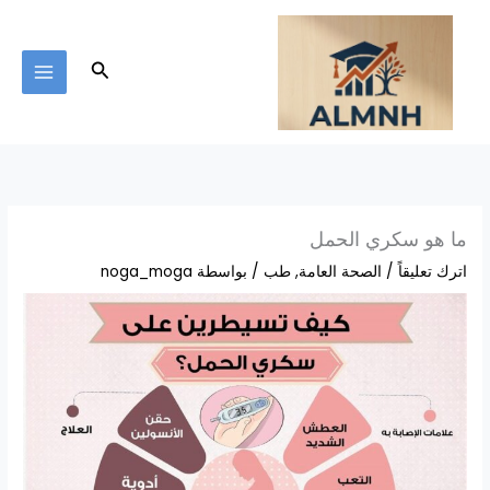
خطي
لى
لمحتوى
البحث
ما هو سكري الحمل
اترك تعليقاً
/
الصحة العامة
,
طب
/ بواسطة
noga_moga