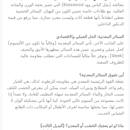
معالجة (مثل الباس وود Basswood) التي تتميز بخفة الوزن والمتانة
العالية، مع طلاءات خاصة تحمي اللون من البهتان. الستائر الخشبية
تعطي انطباعاً بأنها قطعة أثاث وليست مجرد ستارة، مما يرفع من قيمة
الديكور الداخلي.
الستائر المعدنية: الحل العملي والاقتصادي
على الجانب الآخر، تأتي الستائر المعدنية (وغالباً ما تكون من الألمنيوم)
كحل عملي وعصري. تتميز هذه الستائر بمظهرها الأنيق والنحيف
(Sleek)، وتوفر حلاً مثالياً للمساحات التي تتطلب مقاومة عالية
للظروف الصعبة.
أين تتفوق الستائر المعدنية؟
نقطة القوة الرئيسية للمعدن هي مقاومته للرطوبة. لذلك، هي الخيار
رقم واحد للمطابخ ودورات المياه، حيث يمكن أن يتعرض الخشب للتلف
بسبب البخار والماء. الستائر المعدنية سهلة التنظيف للغاية، ولا تصدأ إذا
كانت مصنوعة من ألمنيوم عالي الجودة. كما أنها تأتي بتشكيلة ألوان لا
حصر لها، مما يجعلها مناسبة لغرف الأطفال أو المكاتب ذات الطابع
الشبابي الحديث.
ماذا لو لم يعجبك الخشب أو المعدن؟ (البديل الثالث)