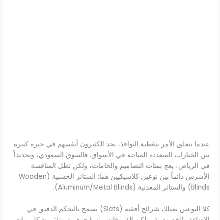
عندما يتعلق الأمر بتغطية النوافذ، يجد الكثيرون أنفسهم في حيرة كبيرة
بين الخيارات المتعددة المتاحة في الأسواق. فالسوق السعودي، وتحديداً
في الرياض، يعج بمئات التصاميم والخامات، ولكن تظل المنافسة
الأشرس دائماً بين نوعين كلاسيكيين هما: الستائر الخشبية (Wooden
Blinds) والستائر المعدنية (Aluminum/Metal Blinds).
كلا النوعين يمتلك شرائح أفقية (Slats) تسمح بالتحكم الدقيق في
الإضاءة والخصوصية، ولكن الفروقات بينهما جوهرية وتؤثر بشكل مباشر