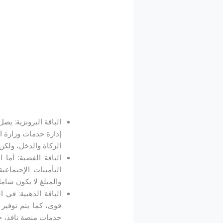
الباقة البرونزية: يص
إدارة خدمات وزارة ا
الزكاة والدخل، ولكن الأسعار تبدأ من 5500 ريال / سنويا ويجب م
والمبلغ لا يكون شامل
قوى، كما يتم توفير 
خدمات منصة نافذ، حيث أن الأس