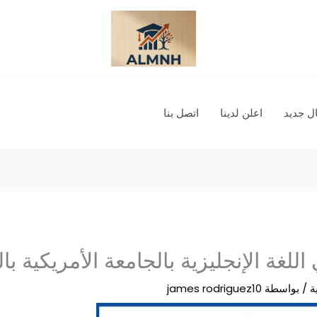
 جديد
اعلن لدينا
اتصل بنا
للغة الإنجليزية بالجامعة الأمريكية با
ة
/ بواسطة
james rodriguez10