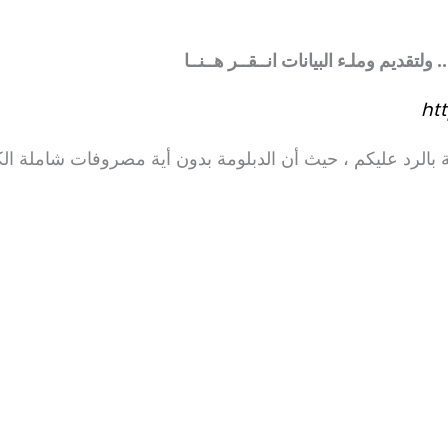
لتقديم وملـء البيانات انــقــر هــنــا
ht
بالرد عليكم ، حيث أن الدبلومة بدون أية مصروفات شاملة ال