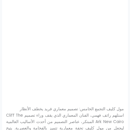
مول كليف التجمع الخامس: تصميم معماري فريد يخطف الأنظار
استلهم رائف فهمي، الفنان المعماري الذي يقف وراء تصميم Cliff The
Ark New Cairo المبتكر، عناصر التصميم من أحدث الأساليب العالمية
ليجعل من مول كليف تحفة معمارية تتميز بالفخامة والعصرية. يتيح