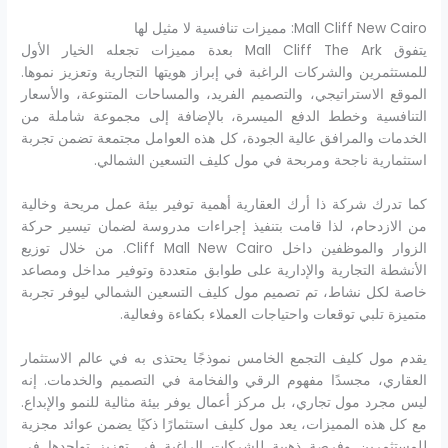
Mall Cliff New Cairo: مميزات تنافسية لا مثيل لها
يتفوق Mall Cliff The Ark بعدة مميزات تجعله الخيار الأول
للمستثمرين والشركات الراغبة في إبراز هويتها التجارية وتعزيز نموها.
الموقع الاستراتيجي، والتصميم الفريد، والمساحات المتنوعة، والأسعار
التنافسية وخطط الدفع الميسرة، بالإضافة إلى مجموعة شاملة من
الخدمات والمرافق عالية الجودة، كل هذه العوامل مجتمعة تضمن تجربة
استثمارية ناجحة ومربحة في مول كليف التسعين الشمالي.
كما تدرك شركة ذا أرك العقارية أهمية توفير بيئة عمل مريحة وخالية
من الازدحام، لذا قامت بتنفيذ إجراءات مدروسة لضمان تيسير حركة
الزوار والموظفين داخل Cliff Mall New Cairo. من خلال توزيع
الأنشطة التجارية والإدارية على طوابق متعددة وتوفير مداخل ومصاعد
خاصة لكل نشاط، تم تصميم مول كليف التسعين الشمالي ليوفر تجربة
متميزة تلبي توقعات واحتياجات العملاء بكفاءة وفعالية.
يقدم مول كليف التجمع الخامس نموذجًا يحتذى به في عالم الاستثمار
العقاري، مجسدًا مفهوم الرقي والفخامة في التصميم والخدمات. إنه
ليس مجرد مول تجاري، بل مركز أعمال يوفر بيئة مثالية للنمو والإبداع.
مع كل هذه المميزات، يعد مول كليف استثمارًا ذكيًا يضمن عوائد مجزية
للمستثمرين وفرصة ذهبية للشركات الراغبة في تعزيز تواجدها في