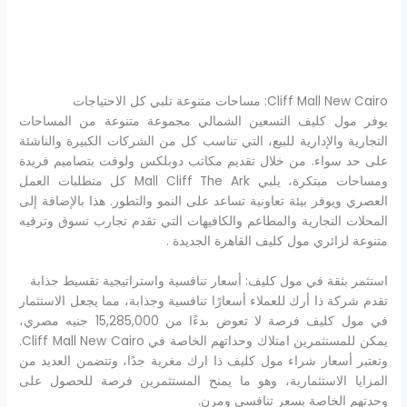
Cliff Mall New Cairo: مساحات متنوعة تلبي كل الاحتياجات
يوفر مول كليف التسعين الشمالي مجموعة متنوعة من المساحات
التجارية والإدارية للبيع، التي تناسب كل من الشركات الكبيرة والناشئة
على حد سواء. من خلال تقديم مكاتب دوبلكس ولوفت بتصاميم فريدة
ومساحات مبتكرة، يلبي Mall Cliff The Ark كل متطلبات العمل
العصري ويوفر بيئة تعاونية تساعد على النمو والتطور. هذا بالإضافة إلى
المحلات التجارية والمطاعم والكافيهات التي تقدم تجارب تسوق وترفيه
متنوعة لزائري مول كليف القاهرة الجديدة .
استثمر بثقة في مول كليف: أسعار تنافسية واستراتيجية تقسيط جذابة
تقدم شركة ذا أرك للعملاء أسعارًا تنافسية وجذابة، مما يجعل الاستثمار
في مول كليف فرصة لا تعوض بدءًا من 15,285,000 جنيه مصري،
يمكن للمستثمرين امتلاك وحداتهم الخاصة في Cliff Mall New Cairo.
وتعتبر أسعار شراء مول كليف ذا ارك مغرية جدًا، وتتضمن العديد من
المزايا الاستثمارية، وهو ما يمنح المستثمرين فرصة للحصول على
وحدتهم الخاصة بسعر تنافسي ومرن.