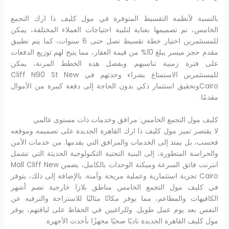
بالنسبة لأنظمة التقسيط المتوفرة في مول كليف ذا ارك التجمع
الخامس، تم تصميمها بعناية لتلبية احتياجات العملاء المختلفة، يمكن
للمستثمرين اختيار خطة تقسيط تصل حتى 6 سنوات، كما يتم تطبيق
مقدم حجز ميسر يبلغ 10% من قيمة العقار، مما يتيح لهم توزيع الدفعات
على فترة زمنية تناسبهم. وبفضل هذه الخطط المرنة، يمكن
للمستثمرين الاستمتاع بشراء وحدتهم في Cliff N90 St New
Cairoوتحقيق استثمار ذكي بدون الحاجة إلى دفعة كبيرة من الأموال
مقدمًا.
كليف مول التجمع الخامس: مرافق وخدمات ذات مستوى عالمي
لا يقتصر تميز مول كليف ذا ارك القاهرة الجديدة على تصميمه وموقعه
فحسب، بل يمتد إلى الخدمات والمرافق التي يقدمها. من خدمات الأمن
والحراسة المتطورة، إلى البنية التحتية التكنولوجية الحديثة التي تشمل
انترنت فائق السرعة وميكنة الوحدات بالكامل، يضمن Mall Cliff New
Cairo تجربة استثمارية وعملية مريحة وآمنة. بالإضافة إلى ذلك، يتوفر
في كليف مول التجمع الخامس مناطق بلازا خارجية تضم أشهر
الكافيهات والمطاعم، مما يوفر مكانًا مثاليًا للاستراحة والترفيه عن
النفس بعد يوم عمل طويل. وللراغبين في الحفاظ على لياقتهم، يوفر
مول كليف القاهرة الجديدة ناديًا صحيًا مجهزًا بأحدث الأجهزة.