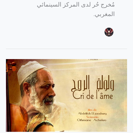
مُخرج حُر لدى المركز السينمائي
المغربي.
فيلم
«ولولة
الروح»