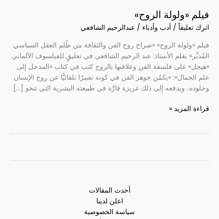
فيلم «ولولة الروح»
اترك تعليقاً
/
أدب وأدباء
/
عبدالرحيم الشافعي
فيلم «ولولة الروح» «صراخ روح الفن والثقافة من ظُلم العقل السياسي
المُدبِّر» بقلم الأستاذ: عبد الرحيم الشافعي في تعليقٍ للفيلسوف الألماني
«هيجل» على فلسفة الفن وعلاقتها بالروح كتب في كتاب «المدخل إلى
علم الجمال»: «يكمُن جوهر الفن في كونه تعبيرًا تلقائيًّا عن روح الإنسان
وخلوده، ويدفعه إلى ذلك غريزة قارَّة في طبيعته البشرية التي تنحو […]
قراءة المزيد »
أحدث المقالات
اعلن لدينا
سياسة الخصوصية