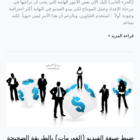
(الجزء الثانى) إليك الآن بعض الأمور الهامة التي يجب أن تراعيها في
مرحلة الإعداد وعمل المونتاج لكي يبدو الفيديو في النهاية أكثر احترافية
وجودة. أولاً : استخدم العناوين، وبالرغم أن هذا الأمر ليس حيوياً، لكنه
يساعد
قراءة المزيد »
ضبط
صيغة
الفيديو
(الفورمات)
بالطريقة
الصحيحة
ضبط صيغة الفيديو (الفورمات) بالطريقة الصحيحة