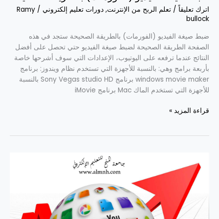
اترك تعليقاً
/
تعلم الربح من الإنترنت
,
دورات تعليم إلكتروني
/
Ramy
bullock
ضبط صيغة الفيديو (الفورمات) بالطريقة الصحيحة ستجد في هذه
الصفحة الطريقة الصحيحة لضبط صيغة الفيديو حتي تحصل على أفضل
النتائج عندما ترفعه على اليوتيوب، الإعدادات التي سوف أشرحها خاصة
بأربعة برامج وهي: بالنسبة للأجهزة التي تستخدم نظام ويندوز: برنامج
windows movie maker برنامج Sony Vegas studio HD بالنسبة
للأجهزة التي تستخدم الماك Mac برنامج iMovie
قراءة المزيد »
طريقة
عمل
فيديو
ورفعه
على
اليوتيوب