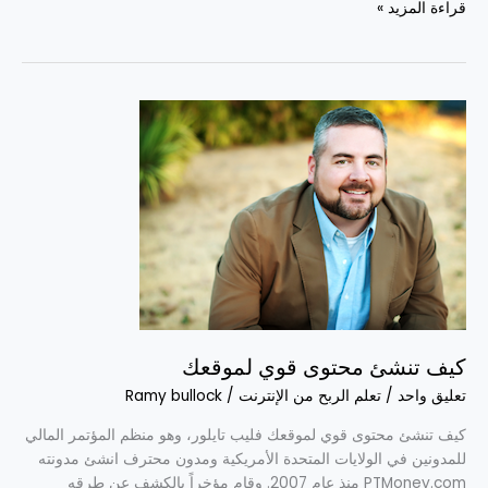
قراءة المزيد »
كيف
تنشئ
محتوى
قوي
لموقعك
كيف تنشئ محتوى قوي لموقعك
تعليق واحد
/
تعلم الربح من الإنترنت
/
Ramy bullock
كيف تنشئ محتوى قوي لموقعك فليب تايلور، وهو منظم المؤتمر المالي
للمدونين في الولايات المتحدة الأمريكية ومدون محترف انشئ مدونته
PTMoney.com منذ عام 2007. وقام مؤخراً بالكشف عن طرقه