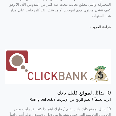
المحترفة والتي تتعلق بجانب يبحث عنه كثير من المدونين الآن الا وهو
كيف تنشئ محتوى قوي لموقعك أو مدونتك، لقد كان فليب على مدار
هذه السنوات
قراءة المزيد »
10
بدائل
لموقع
كليك
بانك
10 بدائل لموقع كليك بانك
اترك تعليقاً
/
تعلم الربح من الإنترنت
/
Ramy bullock
10 بدائل لموقع كليك بانك بقلم / مارك لينج إذا كنت قد رأيت بعض
الدروس التدريبية التى قمت بنشرها من قبل ، فسوف تعلم أننى دائماً