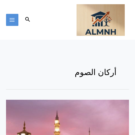
خطي
لى
لمحتوى
البحث
أركان الصوم
الصوم
..
الأهمية
والتشريع