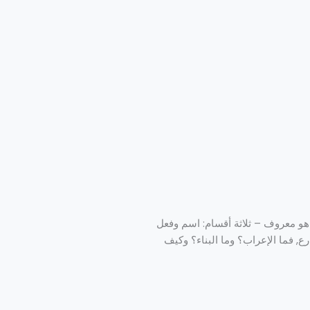
ا هو معروف – ثلاثة أقسام: اسم وفعل
ع, فما الإعراب؟ وما البناء؟ وكيف