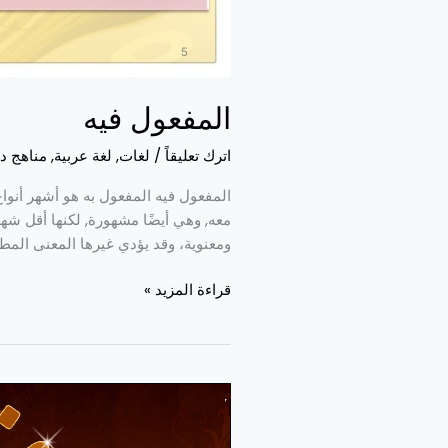
المفعول فيه
اترك تعليقاً
/
لغات
,
لغة عربية
,
مناهج د
المفعول فيه المفعول به هو أشهر أنوا
معه, وهي أيضًا مشهورة, لكنها أقل شهرة 
ومعنوية، وقد يؤدي غيرها المعنى المط
قراءة المزيد »
الإعراب
والبناء
في