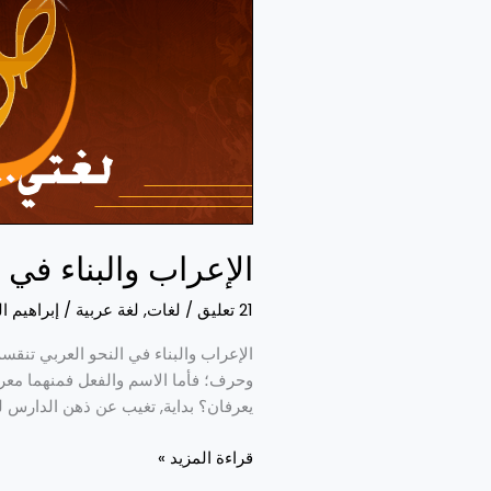
النحو
العربي
الإعراب والبناء في 
21 تعليق
/
لغات
,
لغة عربية
/
إبراهيم ا
الإعراب والبناء في النحو العربي تنقس
وحرف؛ فأما الاسم والفعل فمنهما معرب 
يعرفان؟ بداية, تغيب عن ذهن الدارس ل
قراءة المزيد »