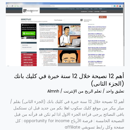
أهم
12
نصيحة
خلال
12
سنة
خبرة
في
كليك
بانك
(الجزء
أهم 12 نصيحة خلال 12 سنة خبرة في كليك بانك
الثانى)
(الجزء الثانى)
تعليق واحد
/
تعلم الربح من الإنترنت
/
Almnh
أهم 12 نصيحة خلال 12 سنة خبرة في كليك بانك (الجزء الثانى) بقلم /
ميلز بيكر من موقع كليك سكوب اهلا بكم من جديد قبل ان نستكمل
باقى النصائح يرجى قراءة الجزء الاول اذا لم تكن قد قرأته من قبل
النصيحة الخامسة : فرصة الأرباح opportunity for income : كل
صفحة وكل رابط تسويقي affiliate