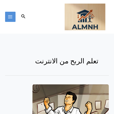
خطي
لى
لمحتوى
البحث
تعلم الربح من الانترنت
أهم
12
نصيحة
خلال
12