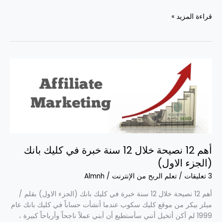
قراءة المزيد »
أهم
12
نصيحة
خلال
12
سنة
خبرة
في
أهم 12 نصيحة خلال 12 سنة خبرة في كليك بانك
كليك
(الجزء الاول)
بانك
(الجزء
3 تعليقات
/
تعلم الربح من الإنترنت
/
Almnh
الاول)
أهم 12 نصيحة خلال 12 سنة خبرة في كليك بانك (الجزء الاول) بقلم /
ميلز بيكر من موقع كليك سكوب عندما أنشأت حساباً في كليك بانك عام
1999 لم أكن أتخيل أنني سأستطيع أن أبني عملاً ناجحاً وأرباحاً كبيرة ،