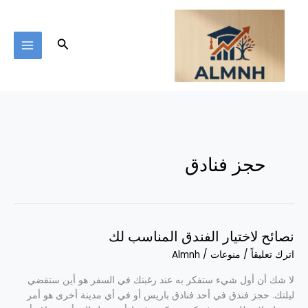
خطي
لى
لمحتوى
البحث
حجز فنادق
نصائح لاختيار الفندق المناسب لك
نصائح
لاختيار
اترك تعليقاً
/
منوعات
/
Almnh
الفندق
المناسب
لا شك أن أول شيء ستفكر به عند رغبتك في السفر هو أين ستقضي
لك
ليلتك. حجز فندق في أحد فنادق باريس أو في أي مدينة أخرى هو أمر