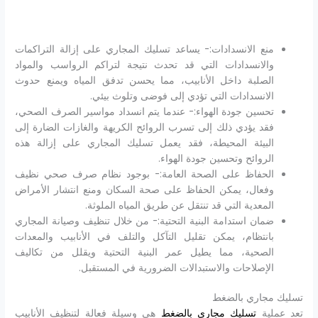
منع الانسدادات:- يساعد تسليك المجاري على إزالة التراكمات
والانسدادات التي قد تحدث نتيجة لتراكم الرواسب والمواد
الصلبة داخل الأنابيب، مما يحسن تدفق المياه ويمنع حدوث
الانسدادات التي تؤدي إلى فوضى وتلوث بيئي.
تحسين جودة الهواء:- عندما يتم انسداد مواسير الصرف الصحي،
فقد يؤدي ذلك إلى تسرب الروائح الكريهة والغازات الضارة إلى
البيئة المحيطة، فقد يعمل تسليك المجاري على إزالة هذه
الروائح وتحسين جودة الهواء.
الحفاظ على الصحة العامة:- بوجود نظام صرف صحي نظيف
وفعال، يمكن الحفاظ على صحة السكان ومنع انتشار الأمراض
المعدية التي قد تنتقل عن طريق المياه الملوثة.
ضمان استدامة البنية التحتية:- من خلال تنظيف وصيانة المجاري
بانتظام، يمكن تقليل التآكل والتلف في الأنابيب والمعدات
الصحية، مما يطيل عمر البنية التحتية ويقلل من تكاليف
الإصلاحات والاستبدالات الضرورية في المستقبل.
تسليك مجاري بالضغط
تعد عملية
تسليك مجاري بالضغط
هي وسيلة فعالة لتنظيف الأنابيب