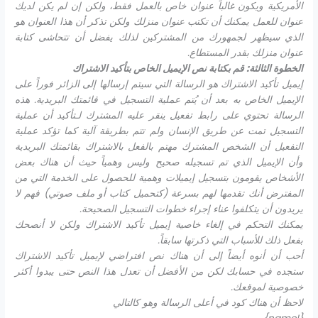
الأمريكية ويكون غالباً عنوان خاص بالعمل فقط، ولكن إن لم يكن لديك
عنوان للعمل يمكنك أن تكتب عنوان منزلك ولكن تذكر أن هذا العنوان هو
الذي سيظهر لجمهورك من المشتركين لذلك يفضل أن تتحاشى كتابة
عنوان منزلك بقدر المستطاع.
الخطوة الثالثة: قم بكتابة نص الإيميل الخاص بتأكيد الاشتراك
إيميل تأكيد الاشتراك هو الرسالة التي سيتم إرسالها إلى الزائر فوراً على
الإيميل الخاص به بعد أن يُتم عملية التسجيل في قائمتك البريدية. هذه
الرسالة تحتوي على رابط تفعيل ينقر عليه المشترك لـتأكيد أن عملية
التسجيل تمت عن طريق الإنسان ولم تتم بطريقة آلية كما تؤكد عملية
التفعيل أن الشخص المشترك مهتم بالفعل بالاشتراك بقائمتك البريدية
وأن الإيميل الذي تم تسجيله صحيح وليس وهمياً حيث أن هناك بعض
الأشخاص يقومون بتسجيل إيميلات وهمية للحصول على الخدمة التي من
المفترض أنك تقدمها لهم بسرعة (كتحميل كتاب أو ملف صوتي) فهم لا
يريدون أن يتكلفوا عناء إجراء خطوات التسجيل الصحيحة.
يمكنك التحكم في إلغاء خاصية إيميل تأكيد الاشتراك ولكن لا أنصحك
بفعل ذلك للأسباب التي ذكرتها سابقاً.
أحب أن أنوه أيضاً إلى أن هناك نص افتراضي لإيميل تأكيد الاشتراك
ستجده في حسابك لكن من الأفضل أن تعدل هذا النص حتى يبدوا أكثر
خصوصية لموقعك.
لاحظ أن هناك كود في أعلى الرسالة وهو كالتالي