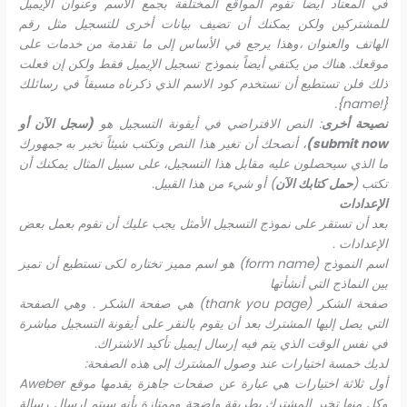
في المعتاد أيضاً تقوم المواقع المختلفة بجمع الاسم وعنوان الإيميل
للمشتركين ولكن يمكنك أن تضيف بيانات أخرى للتسجيل مثل رقم
الهاتف والعنوان ،وهذا يرجع في الأساس إلى ما تقدمة من خدمات على
موقعك. هناك من يكتفي أيضاً بنموذج تسجيل الإيميل فقط ولكن إن فعلت
ذلك فلن تستطيع أن تستخدم كود الاسم الذي ذكرناه مسبقاً في رسائلك
.
{!name}
نصيحة أخرى
: النص الافتراضي في أيقونة التسجيل هو
(سجل الآن أو
submit now
)
، أنصحك أن تغير هذا النص وتكتب شيئاً تخبر به جمهورك
ما الذي سيحصلون عليه مقابل هذا التسجيل، على سبيل المثال يمكنك أن
تكتب (
حمل كتابك الآن
) أو شيء من هذا القبيل.
الإعدادات
بعد أن تستقر على نموذج التسجيل الأمثل يجب عليك أن تقوم بعمل بعض
الإعدادات .
اسم النموذج (
form name
) هو اسم مميز تختاره لكى تستطيع أن تميز
بين النماذج التي أنشأتها
صفحة الشكر (
thank you page
) هي صفحة الشكر . وهي الصفحة
التي يصل إليها المشترك بعد أن يقوم بالنقر على أيقونة التسجيل مباشرة
في نفس الوقت الذي يتم فيه إرسال إيميل تأكيد الاشتراك.
لديك خمسة اختيارات عند وصول المشترك إلى هذه الصفحة:
أول ثلاثة اختيارات هي عبارة عن صفحات جاهزة يقدمها موقع
Aweber
وكل منها تخبر المشترك بطريقة واضحة وممتازة بأنه سيتم إرسال رسالة