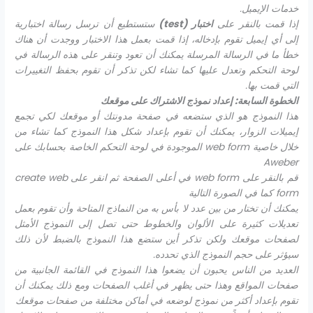
خدمات الإيميل.
إذا قمت بالنقر على
اختبار (
test
)
ستستطيع أن ترسل رسالة اختبارية
إلى أي إيميل تقوم بإدخاله، إذا قمت بعمل هذا الاختبار ووجدت أن هناك
خطأ ما في الرسالة المرسلة يمكنك أن تعود وتنقر على هذه الرسالة في
لوحة التحكم وتعدل عليها كما تشاء لكن تذكر أن تقوم بحفظ التغييرات
التي قمت بها.
الخطوة السابعة: إعداد نموذج الاشتراك على موقعك
هذا النموذج هو الذي ستضعه في صفحة مدونتك أو موقعك لكي تجمع
إيميلات الزوار، يمكنك أن تقوم بإعداد شكل هذا النموذج كما تشاء من
خلال خاصية
web form
الموجودة في لوحة التحكم الخاصة بحسابك على
Aweber
قم بالنقر على
web form
في أعلى الصفحة ثم انقر على
create web
form
كما في الصورة التالية
يمكنك أن تختار من بين عدد لا بأس به من النماذج المتاحة وأن تقوم بعمل
تعديلات كثيرة على الألوان والخطوط حتى تصل إلى النموذج الأمثل
لصفحات موقعك ولكن تذكر أين ستضع هذا النموذج بالضبط لأن ذلك
سيؤثر على حجم النموذج الذي تحدده.
العديد من الناس يحبون أن يضعوا هذا النموذج في القائمة الجانبية من
صفحات المواقع وهذا حتى يظهر في أغلب الصفحات ومع ذلك يمكنك أن
تقوم بإعداد أكثر من نموذج لوضعه في أماكن مختلفة من صفحات موقعك