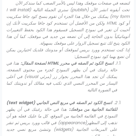
لتضعه في صفحات موقعك وهذا ليس بالأمر الصعب كما سنذكر الآن
تحت أيقونة انشر الآن (
publish
) ستري الجملة التالية (
I will install
my form
) يمكنك من خلال هذا الجزء أن تقوم بنسخ كود جافا سكريبت
أو كود
HTML
ولكن من الأفضل أن تستخدم كود جافا سكريبت لأنك إن
أحببت أن تغير في نموذج التسجيل فسيقوم هذا الكود بحفظ التغييرات
أتوماتيكياً بدون الحاجة إلى أن تضعه من جديد في موقعك، كما أن هذا
الكود يتيح لك تتبع تسجيل الزوار على موقعك بسهولة.
إذا كنت تستخدم وورد بريس لموقعك أو مدونتك فلديك اختيارين يمكن
أن تضع بهما كود نموذج التسجيل:
1.
انسخ الكود ثم الصقه في محرر
HTML
لصفحة المقال:
هذا في
حالة رغبتك في أن يظهر النموذج كجزء من محتوى الصفحة،
يمكنك أن تجد هذا المحرر بجوار زر (مرئي
visual
) في أعلى
اليسار من المحرر النصي الذي تكتب فيه مقالك أو تدوينتك كما
في الصورة التالية
2.
انسخ الكود ثم الصقه في مربع النص الجانبي (
text widget
)
للقائمة الجانبية من موقعك:
هذا في حالة رغبتك في أن يظهر
النموذج في القائمة الجانبية من الموقع، كل ما عليك فعله هو أن
تذهب إلى المظهر(
appearance
) في قالب وورد بريس ثم تنقر
على المربعات الجانبية (
widgets
) وتنشئ مربع نصي جديد