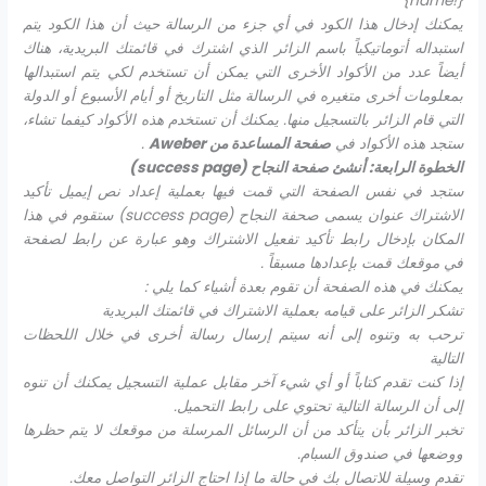
{!name}
يمكنك إدخال هذا الكود في أي جزء من الرسالة حيث أن هذا الكود يتم
استبداله أتوماتيكياً باسم الزائر الذي اشترك في قائمتك البريدية، هناك
أيضاً عدد من الأكواد الأخرى التي يمكن أن تستخدم لكي يتم استبدالها
بمعلومات أخرى متغيره في الرسالة مثل التاريخ أو أيام الأسبوع أو الدولة
التي قام الزائر بالتسجيل منها. يمكنك أن تستخدم هذه الأكواد كيفما تشاء،
ستجد هذه الأكواد في
صفحة المساعدة من
Aweber
.
الخطوة الرابعة: أنشئ صفحة النجاح (
success page
)
ستجد في نفس الصفحة التي قمت فيها بعملية إعداد نص إيميل تأكيد
الاشتراك عنوان يسمى صحفة النجاح
(
success page
) ستقوم في هذا
المكان بإدخال رابط تأكيد تفعيل الاشتراك وهو عبارة عن رابط لصفحة
في موقعك قمت بإعدادها مسبقاً .
يمكنك في هذه الصفحة أن تقوم بعدة أشياء كما يلي :
تشكر الزائر على قيامه بعملية الاشتراك في قائمتك البريدية
ترحب به وتنوه إلى أنه سيتم إرسال رسالة أخرى في خلال اللحظات
التالية
إذا كنت تقدم كتاباً أو أي شيء آخر مقابل عملية التسجيل يمكنك أن تنوه
إلى أن الرسالة التالية تحتوي على رابط التحميل.
تخبر الزائر بأن يتأكد من أن الرسائل المرسلة من موقعك لا يتم حظرها
ووضعها في صندوق السبام.
تقدم وسيلة للاتصال بك في حالة ما إذا احتاج الزائر التواصل معك.