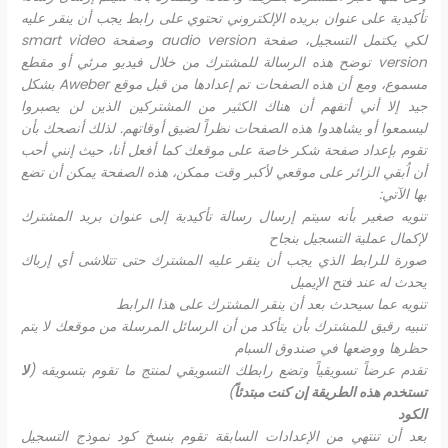
تأكيدية على عنوان بريده الإلكتروني تحتوي على رابط يجب أن ينقر عليه
لكي يكتمل التسجيل، صفحة
audio version
وصفحة
smart video
version
توضح هذه الرسالة للمشترك من خلال فيديو مرئي أو مقطع
مسموع، ومع أن هذه الصفحات تم إعدادها من قبل موقع
Aweber
بشكل
جيد إلا أني أتفهم أن هناك الكثير من المشتركين الذين لن يصبروا
ليسمعوا أو يشاهدوا هذه الصفحات نظراً لضيق أوقاتهم. لذلك أنصحك بأن
تقوم بإعداد صفحة شكر خاصة على موقعك كما أفعل أنا، حيث إنني أحب
أن اُبقي الزائر على موقعي لأكبر وقت ممكن، هذه الصفحة يمكن أن تضع
بها الآتي:
تنويه صغير بأنه سيتم إرسال رسالة تأكيدية إلى عنوان بريد المشترك
لإكمال عملية التسجيل بنجاح
صورة للرابط الذي يجب أن ينقر عليه المشترك حتى تتلاشى أي إرباك
يحدث له عند فتح الإيميل
تنويه عما سيحدث بعد أن ينقر المشترك على هذا الرابط
تنبيه رقيق للمشترك بأن
يتأكد من أن الرسائل المرسلة من موقعك لا يتم
حظرها ووضعها في صندوق السبام
تقدم عرضاً تسويقياً وتضع رابطك التسويقي لمنتج ما تقوم بتسويقه (
لا
تستخدم هذه الطريقة إن كنت مبتدئاً
)
الكود
بعد أن تنتهي من الإعدادات السابقة تقوم بنسخ كود نموذج التسجيل