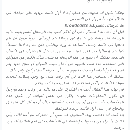
وتلصق به الكود.
وهكذا تكون قد انتهيت من عملية إعداد أول قائمة بريدية على موقعك في
انتظار أن يبدأ الزوار في التسجيل.
بث الرسائل التسويقية
broadcasts
قبل أن أختم هذا المقال أحب أن اذكر كيفية بث الرسائل التسويقية، بداية
الرسالة التسويقية هي عبارة عن رسالة يتم إرسالها يدوياً بدون أن يتم
دمجها في قائمة رسائل المتابعة الدورية وبالتالي فلن يتم إعدادها مسبقاً،
كما يتم إرسالها بعد فتره زمنية معينة من تسجيل المشترك في قائمتك
البريدية. يمكنك أن تضع في هذا الرسالة ما تشاء، هناك الكثير من المواقع
التي تستخدم هذا البث للتنويه عن أخبار مهمة للموقع أو منتج جديد يتم
تسويقه أو إطلاقه أو حدث ما مهم يجب أن يعرفه المشتركون وغير ذلك.
يمكنك أن تستخدم هذا البث في أي وقت تشاء مع وجود إمكانية لتحديد
موعد هذا البث ولكن استخدم هذه الطريقة بحكمة وحذر.
في نهاية هذا المقال أحب أن أشكرك على ما بذلته من وقت وجهد وأرجوا
أن تكون المعلومات مفيدة ولكن في نفس الوقت لن تكون هذه
المعلومات ذات جدوى إلا إذا قمت بتطبيقها لذلك أرجو لك كل التوفيق
والنجاح في عمل أول قائمة بريدية لموقعك
إذا كنت قد أعجبت بهذا المحتوى فلا تنسِ أن تشاركه مع أصدقائك وأن
تكتبك ما تراه من معلومات إضافية في التعليقات حتى تعم الفائدة للجميع
ترجمة