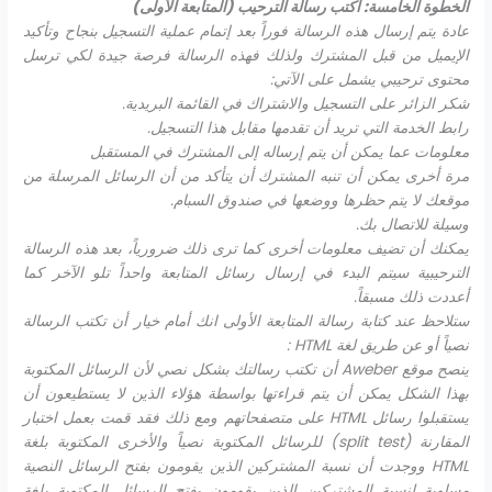
الخطوة الخامسة: اكتب رسالة الترحيب (المتابعة الأولى)
عادة يتم إرسال هذه الرسالة فوراً بعد إتمام عملية التسجيل بنجاح وتأكيد
الإيميل من قبل المشترك ولذلك فهذه الرسالة فرصة جيدة لكي ترسل
محتوى ترحيبي يشمل على الآتي:
شكر الزائر على التسجيل والاشتراك في القائمة البريدية.
رابط الخدمة التي تريد أن تقدمها مقابل هذا التسجيل.
معلومات عما يمكن أن يتم إرساله إلى المشترك في المستقبل
مرة أخرى يمكن أن تنبه المشترك أن
يتأكد من أن الرسائل المرسلة من
موقعك لا يتم حظرها ووضعها في صندوق السبام.
وسيلة للاتصال بك.
يمكنك أن تضيف معلومات أخرى كما ترى ذلك ضرورياً، بعد هذه الرسالة
الترحيبية سيتم البدء في إرسال رسائل المتابعة واحداً تلو الآخر كما
أعددت ذلك مسبقاً.
ستلاحظ عند كتابة رسالة المتابعة الأولى انك أمام خيار أن تكتب الرسالة
نصياً أو عن طريق لغة
HTML
:
ينصح موقع
Aweber
أن تكتب رسالتك بشكل نصي لأن الرسائل المكتوبة
بهذا الشكل يمكن أن يتم قراءتها بواسطة هؤلاء الذين لا يستطيعون أن
يستقبلوا رسائل
HTML
على متصفحاتهم ومع ذلك فقد قمت بعمل اختبار
المقارنة (
split test
)
للرسائل المكتوبة نصياً والأخرى المكتوبة بلغة
HTML
ووجدت أن نسبة المشتركين الذين يقومون بفتح الرسائل النصية
مساوية لنسبة المشتركين الذين يقومون بفتح الرسائل المكتوبة بلغة