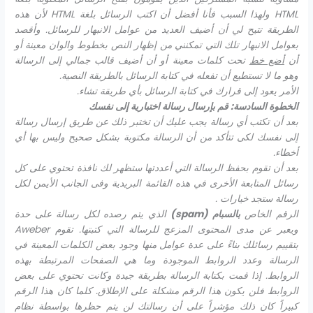
HTML
ولهذا السبب فأنا أفضل أن اكتب الرسائل بلغة
HTML
لأن هذه
الطريقة تتيح لي أن أضيف العديد من عوامل الانبهار للرسائل. وأقصد
بعوامل الانبهار تلك التي تمكنني من إظهار النص بخطوط والوان معينة أو
أن
أضع خط
تحت كلمات معينة أو أن أضيف قالب جمالي إلى الرسالة
وهو ما لا تستطيع أن تفعله في كتابة الرسائل بالطريقة النصية.
الأمر يعود إلى قرارك في كتابة الرسائل بأي طريقة تشاء.
الخطوة السادسة: قم بإرسال رسالة اختبارية إلى نفسك
بعد أن تكتب أي رسالة يجب عليك أن تختبر ذلك عن طريق إرسال رسالة
إلى نفسك لكى تتأكد من أن الرسالة مكتوبة بشكل صحيح وليس بها أي
أخطاء.
بعد أن تقوم بحفظ الرسالة التي أعددتها ستظهر لك نافذة تحتوي على كل
رسائل المتابعة الأخرى في هذه القائمة البريدية وفى الجانب الأيمن لكل
رسالة ستجد خيارات .
الرقم الخاص
بالسبام (
spam
)
الذي يتم رصده لكل رسالة على حدة
ويعبر عن مدى المحتوى المزعج للرسالة التي كتبتها. تقوم
Aweber
بتقييم رسائلك بناءً على عدة عوامل منها وجود بعض الكلمات المعينة في
الرسالة وعدد الروابط الموجودة وما هي الصفحات المرتبطة بهذه
الروابط. إذا قمت بكتابة الرسالة بطريقة جيدة وكانت تحتوي على بعض
الروابط فلن يكون هذا الرقم مشكلة على الإطلاق. كلما كان هذا الرقم
كبيراً كان ذلك مؤشراً على أن رسالتك لن يتم حظرها بواسطة نظام