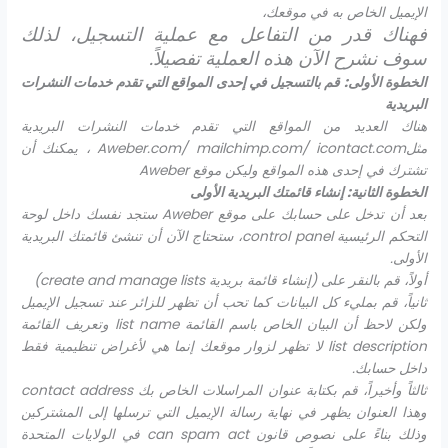
الإيميل الخاص به في موقعك،
فهناك قدر من التفاعل مع عملية التسجيل، لذلك
سوف نشرح الآن هذه العملية تفصيلاً.
الخطوة الأولى: قم بالتسجيل في إحدى المواقع التي تقدم خدمات النشرات
البريدية
هناك العديد من المواقع التي تقدم خدمات النشرات البريدية
مثل
Aweber.com/ mailchimp.com/ icontact.com
، يمكنك أن
تشترك في إحدى هذه المواقع وليكن موقع
Aweber
الخطوة الثانية: إنشاء قائمتك البريدية الأولى
بعد أن تدخل على حسابك على موقع
Aweber
ستجد نفسك داخل لوحة
التحكم الرئيسية
control panel
، ستحتاج الآن أن تنشئ قائمتك البريدية
الأولى.
أولاً، قم بالنقر على (إنشاء قائمة بريدية
create and manage lists
)
ثانياً، قم بمليء كل البيانات كما تحب أن تظهر للزائر عند تسجيل الإيميل
ولكن لاحظ أن البيان الخاص باسم القائمة
list name
وتعريف القائمة
list description
لا تظهر لزوار موقعك إنما هي لأغراض تنظيمية فقط
داخل حسابك.
ثالثاً وأخيراً، قم بكتابة عنوان المراسلات الخاص بك
contact address
وهذا العنوان يظهر في نهاية رسالة الإيميل التي ترسلها إلى المشتركين
وذلك بناءً على نصوص قانون
can spam act
في الولايات المتحدة