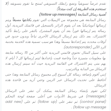
تقدم عرضاً تسويقياً وتضع رابطك التسويقي لمنتج ما تقوم بتسويقه (
لا
تستخدم هذه الطريقة إن كنت مبتدئاً
)
أهمية رسائل المتابعة (
follow up messages
)
رسائل المتابعة هي مجموعة من الإيميلات التي تقوم
بكتابتها مسبقاً
ويتم
إرسالها أتوماتيكياً بعد أن يقوم الزائر بالتسجيل في قائمتك البريدية، أول
رسالة يتم إرسالها فوراً بعد أن يقوم المشترك بالنقر على رابط تأكيد
الاشتراك، بعد ذلك يتم إرسال الرسائل الأخرى تباعاً وبدون حدود في
أوقات محدده يتم إعدادها مسبقاً وهذا هو سبب تسمية هذه الخدمة بخدمة
الرد الآلي (
autoresponder
).
على سبيل المثال تحتوي قائمتي البريدية على أكثر من 15 رسالة متابعة
بها معلومات متميزة جداً وخاصة قمت بإعدادها ليتم إرسالها كل 7 أيام، لا
يهم متى يتم الاشتراك في القائمة البريدية حيث أنه سيتم إرسال هذه
الرسائل من البداية وبالترتيب.
إنني أقوم بإضافة رسالة كل أسبوع إلى مجموع رسائل المتابعة وهذا حتى
أحافظ على تحديث الرسائل عبر الزمن وحتي أزيد من قاعدة هذه
الرسائل.
لكي تقوم بإنشاء رسائل المتابعة يمكنك أن تنقر على الرسائل
(
messages
) في شريط الأدوات في أعلى صفحة لوحة التحكم
(
control panel
) ثم تنقر على (
follow up
) ثم على (
add new
) .
follow up message