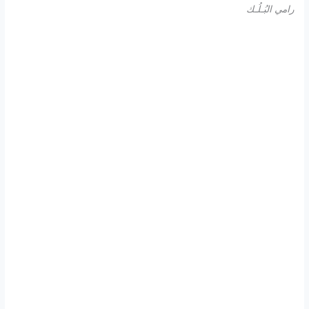
رامي البُـلُـك