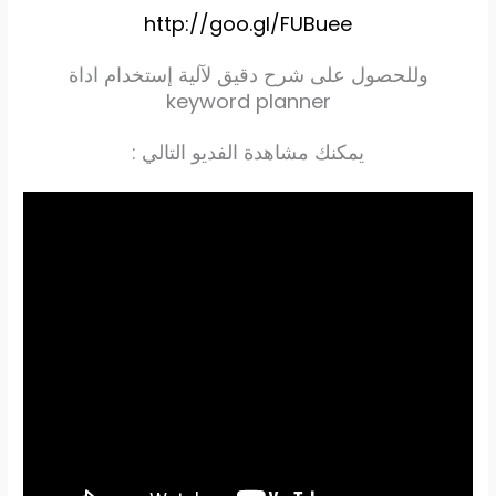
http://goo.gl/FUBuee
وللحصول على شرح دقيق لآلية إستخدام اداة
keyword planner
يمكنك مشاهدة الفديو التالي :