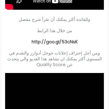
وللفائدة أكثر يمكنك أن تقرأ شرح مفصل
من خلال هذا الرابط
http://goo.gl/53cNsK
ومن أجل إحتراف إعلانات جوجل أدوارز والتقدم في
المستوى أكثر يمكنك ان تشاهد هذا الفديو والي يتحدث
عن Quality Score