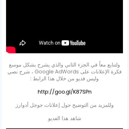
ولتنابع معاً في الجزء الثاني والذي يشرح بشكل موسع
فكرة الإعلانات على Google AdWords ، شرح نصي
وليس فديو من خلال هذا الرابط :
http://goo.gl/K87SPn
وللمزيد من التوضيح حول إعلانات جوجل أدوارز
شاهد هذا الفديو