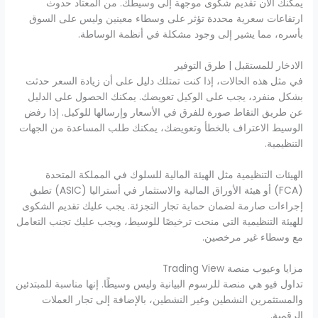
يمكنك الآن تقديم شكوى موجهة إلى وسيطك. من المعتاد حدوث
ارتفاعات سعرية محددة تؤثر على وسطاء معينين وليس على السوق
بأسره، مما يشير إلى وجود مشكلة في أنظمة الوساطة.
الادخار للمستقبل | طرق التوفير
في مثل هذه الحالات، إذا كنت تمتلك دليل على أن زيادة السعر حدثت
بشكل منفرد، يجب على الوكيل تعويضك. يمكنك الحصول على الدليل
عن طريق التقاط صورة للفرق في الأسعار وإرسالها للوكيل. إذا رفض
الوسيط الاعتراف بالخطأ وتعويضك، يمكنك طلب المساعدة من الجهات
التنظيمية.
الهيئات التنظيمية مثل الهيئة المالية للسلوك في المملكة المتحدة
(FCA) أو هيئة الأوراق المالية والاستثمار في أستراليا (ASIC) تطبق
إجراءات صارمة لضمان حماية تجار التجزئة. يجب عليك تقديم الشكوى
للهيئة التنظيمية التي منحت ترخيصًا للوسيط، ويجب عليك تجنب التعامل
مع وسطاء غير مرخصين.
مزايا وعيوب منصة Trading View
تداول فيو هي منصة للرسوم البيانية وليس وسيطًا. إنها مناسبة للمبتدئين
والمستثمرين النشطين وغير النشطين، بالإضافة إلى تجار العملات
الرقمية.