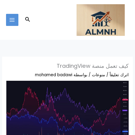
خطي
لى
لمحتوى
البحث
كيف تعمل منصة TradingView
اترك تعليقاً
/
منوعات
/ بواسطة
mohamed badawi